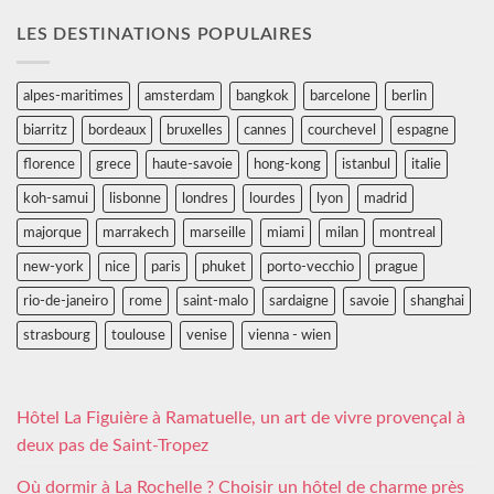
LES DESTINATIONS POPULAIRES
alpes-maritimes
amsterdam
bangkok
barcelone
berlin
biarritz
bordeaux
bruxelles
cannes
courchevel
espagne
florence
grece
haute-savoie
hong-kong
istanbul
italie
koh-samui
lisbonne
londres
lourdes
lyon
madrid
majorque
marrakech
marseille
miami
milan
montreal
new-york
nice
paris
phuket
porto-vecchio
prague
rio-de-janeiro
rome
saint-malo
sardaigne
savoie
shanghai
strasbourg
toulouse
venise
vienna - wien
Hôtel La Figuière à Ramatuelle, un art de vivre provençal à
deux pas de Saint-Tropez
Où dormir à La Rochelle ? Choisir un hôtel de charme près