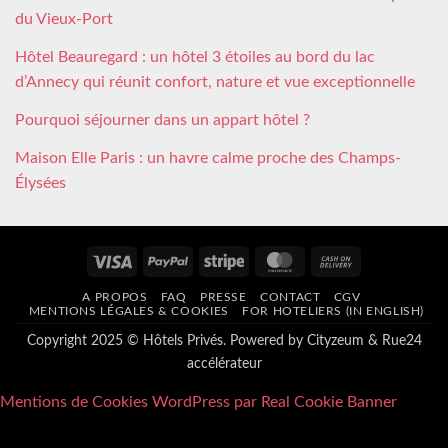
du Vieux-Port
Hôtel Beauregard : un hôtel 3 étoiles au bord du lac
d’Annecy qui réunit confort, nature et vue exceptionnelle
Pourquoi séjourner dans un appart hôtel ?
Maison Elle Paris : un havre calme proche des Champs-
Élysées
Visa
PayPal
Stripe
MasterCard
Cash
On
A PROPOS
FAQ
PRESSE
CONTACT
CGV
Delivery
MENTIONS LÉGALES & COOKIES
FOR HOTELIERS (IN ENGLISH)
Copyright 2025 © Hôtels Privés. Powered by
Cityzeum
&
Rue24
accélérateur
Mentions de Cookies WordPress par Real Cookie Banner