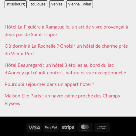
strasbourg
toulouse
venise
vienna - wien
Hôtel La Figuière à Ramatuelle, un art de vivre provençal à
deux pas de Saint-Tropez
Où dormir à La Rochelle ? Choisir un hôtel de charme près
du Vieux-Port
Hôtel Beauregard : un hôtel 3 étoiles au bord du lac
d’Annecy qui réunit confort, nature et vue exceptionnelle
Pourquoi séjourner dans un appart hôtel ?
Maison Elle Paris : un havre calme proche des Champs-
Élysées
Visa
PayPal
Stripe
MasterCard
Cash
On