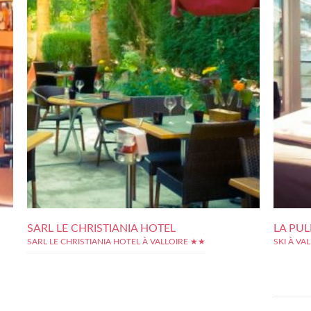
SARL LE CHRISTIANIA HOTEL
LA PU
SARL LE CHRISTIANIA HOTEL À VALLOIRE ★★
SKI À V
La Pulka**
Galibier. 
étoiles v
sentiers de