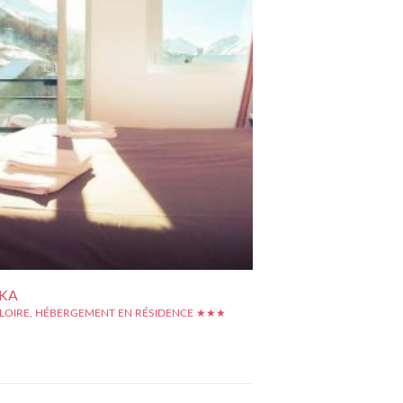
LKA
ALLOIRE, HÉBERGEMENT EN RÉSIDENCE ★★★
* vous accueille dans un cadre magnifique au pied du
Ce village club entièrement rénové en 2011 et classé 3
ous offre un hébergement grand confort au départ des
 randonnée et des pistes de ski. La petite taille de la...