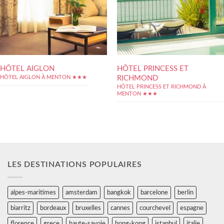
HÔTEL AIGLON
HÔTEL PRINCESS ET
RICHMOND
HÔTEL AIGLON À MENTON ★★★
HÔTEL PRINCESS ET RICHMOND À
MENTON ★★★
LES DESTINATIONS POPULAIRES
alpes-maritimes
amsterdam
bangkok
barcelone
berlin
biarritz
bordeaux
bruxelles
cannes
courchevel
espagne
florence
grece
haute-savoie
hong-kong
istanbul
italie