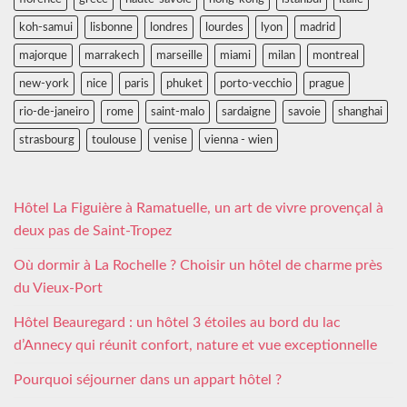
koh-samui
lisbonne
londres
lourdes
lyon
madrid
majorque
marrakech
marseille
miami
milan
montreal
new-york
nice
paris
phuket
porto-vecchio
prague
rio-de-janeiro
rome
saint-malo
sardaigne
savoie
shanghai
strasbourg
toulouse
venise
vienna - wien
Hôtel La Figuière à Ramatuelle, un art de vivre provençal à
deux pas de Saint-Tropez
Où dormir à La Rochelle ? Choisir un hôtel de charme près
du Vieux-Port
Hôtel Beauregard : un hôtel 3 étoiles au bord du lac
d’Annecy qui réunit confort, nature et vue exceptionnelle
Pourquoi séjourner dans un appart hôtel ?