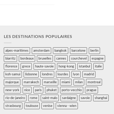
élégante se dégage de cet...
LES DESTINATIONS POPULAIRES
alpes-maritimes
amsterdam
bangkok
barcelone
berlin
biarritz
bordeaux
bruxelles
cannes
courchevel
espagne
florence
grece
haute-savoie
hong-kong
istanbul
italie
koh-samui
lisbonne
londres
lourdes
lyon
madrid
majorque
marrakech
marseille
miami
milan
montreal
new-york
nice
paris
phuket
porto-vecchio
prague
rio-de-janeiro
rome
saint-malo
sardaigne
savoie
shanghai
strasbourg
toulouse
venise
vienna - wien