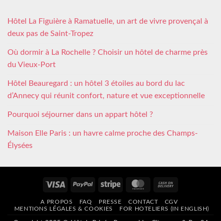
Hôtel La Figuière à Ramatuelle, un art de vivre provençal à
deux pas de Saint-Tropez
Où dormir à La Rochelle ? Choisir un hôtel de charme près
du Vieux-Port
Hôtel Beauregard : un hôtel 3 étoiles au bord du lac
d’Annecy qui réunit confort, nature et vue exceptionnelle
Pourquoi séjourner dans un appart hôtel ?
Maison Elle Paris : un havre calme proche des Champs-
Élysées
Visa
PayPal
Stripe
MasterCard
Cash
On
A PROPOS
FAQ
PRESSE
CONTACT
CGV
Delivery
MENTIONS LÉGALES & COOKIES
FOR HOTELIERS (IN ENGLISH)