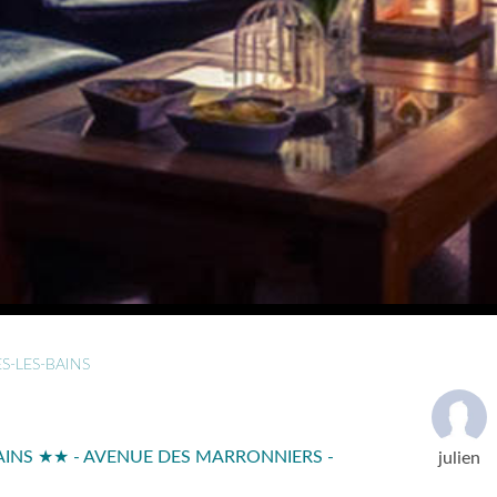
S-LES-BAINS
AINS ★★ - AVENUE DES MARRONNIERS -
julien