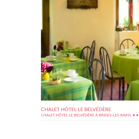
CHALET HÔTEL LE BELVÉDÈRE
CHALET HÔTEL LE BELVÉDÈRE À BRIDES-LES-BAINS ★★