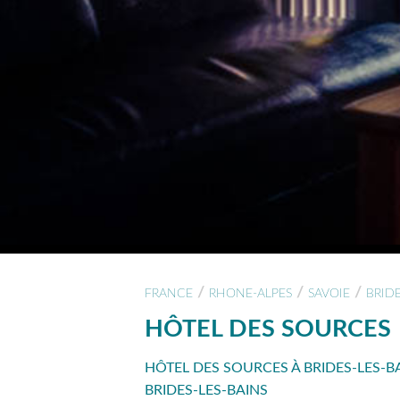
/
/
/
FRANCE
RHONE-ALPES
SAVOIE
BRIDE
HÔTEL DES SOURCES
HÔTEL DES SOURCES À BRIDES-LES-B
BRIDES-LES-BAINS