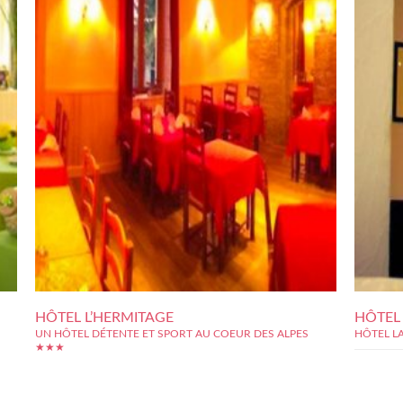
HÔTEL L’HERMITAGE
HÔTEL 
UN HÔTEL DÉTENTE ET SPORT AU COEUR DES ALPES
HÔTEL LA
★★★
Parfaitement situé dans les Alpes, en plein coeur de la Savoie,
l'hôtel l'Hermitage de Brides les Bains propose 27 chambres
dans un cadre chaleureux. Son spa sera l'occasion d'y passer un