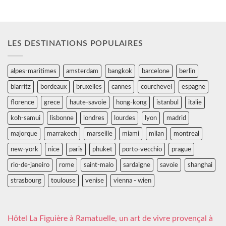
LES DESTINATIONS POPULAIRES
alpes-maritimes
amsterdam
bangkok
barcelone
berlin
biarritz
bordeaux
bruxelles
cannes
courchevel
espagne
florence
grece
haute-savoie
hong-kong
istanbul
italie
koh-samui
lisbonne
londres
lourdes
lyon
madrid
majorque
marrakech
marseille
miami
milan
montreal
new-york
nice
paris
phuket
porto-vecchio
prague
rio-de-janeiro
rome
saint-malo
sardaigne
savoie
shanghai
strasbourg
toulouse
venise
vienna - wien
Hôtel La Figuière à Ramatuelle, un art de vivre provençal à