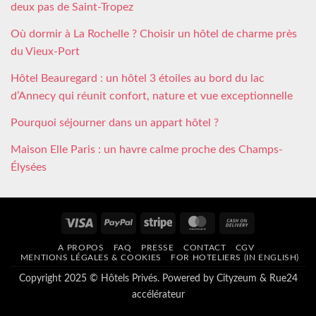
deux pas de Saint-Tropez
Où dormir à La Rochelle ? Choisir un hôtel de charme près
du Vieux-Port
Hôtel Beauregard : un hôtel 3 étoiles au bord du lac
d’Annecy qui réunit confort, nature et vue exceptionnelle
Pourquoi séjourner dans un appart hôtel ?
Maison Elle Paris : un havre calme proche des Champs-
Élysées
Visa
PayPal
Stripe
MasterCard
Cash
On
A PROPOS
FAQ
PRESSE
CONTACT
CGV
Delivery
MENTIONS LÉGALES & COOKIES
FOR HOTELIERS (IN ENGLISH)
Copyright 2025 © Hôtels Privés. Powered by
Cityzeum
&
Rue24
accélérateur