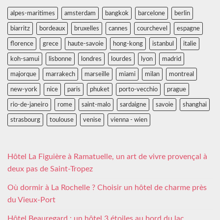
alpes-maritimes
amsterdam
bangkok
barcelone
berlin
biarritz
bordeaux
bruxelles
cannes
courchevel
espagne
florence
grece
haute-savoie
hong-kong
istanbul
italie
koh-samui
lisbonne
londres
lourdes
lyon
madrid
majorque
marrakech
marseille
miami
milan
montreal
new-york
nice
paris
phuket
porto-vecchio
prague
rio-de-janeiro
rome
saint-malo
sardaigne
savoie
shanghai
strasbourg
toulouse
venise
vienna - wien
Hôtel La Figuière à Ramatuelle, un art de vivre provençal à
deux pas de Saint-Tropez
Où dormir à La Rochelle ? Choisir un hôtel de charme près
du Vieux-Port
Hôtel Beauregard : un hôtel 3 étoiles au bord du lac