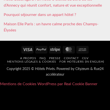
d’Annecy qui réunit confort, nature et vue exceptionnelle
Pourquoi séjourner dans un appart hôtel ?
Maison Elle Paris : un havre calme proche des Champs-
Élysées
Visa
PayPal
Stripe
MasterCard
Cash
On
A PROPOS
FAQ
PRESSE
CONTACT
CGV
Delivery
MENTIONS LÉGALES & COOKIES
FOR HOTELIERS (IN ENGLISH)
Copyright 2025 © Hôtels Privés. Powered by
Cityzeum
&
Rue24
accélérateur
Mentions de Cookies WordPress par Real Cookie Banner