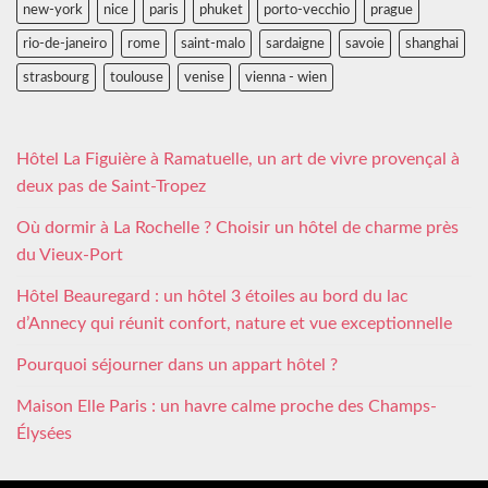
new-york
nice
paris
phuket
porto-vecchio
prague
rio-de-janeiro
rome
saint-malo
sardaigne
savoie
shanghai
strasbourg
toulouse
venise
vienna - wien
Hôtel La Figuière à Ramatuelle, un art de vivre provençal à
deux pas de Saint-Tropez
Où dormir à La Rochelle ? Choisir un hôtel de charme près
du Vieux-Port
Hôtel Beauregard : un hôtel 3 étoiles au bord du lac
d’Annecy qui réunit confort, nature et vue exceptionnelle
Pourquoi séjourner dans un appart hôtel ?
Maison Elle Paris : un havre calme proche des Champs-
Élysées