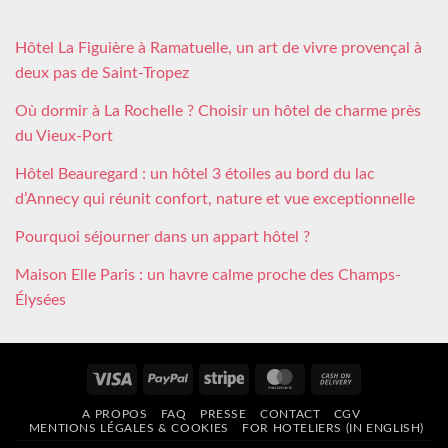
Hôtel La Figuière à Ramatuelle, un art de vivre provençal à
deux pas de Saint-Tropez
Où dormir à La Rochelle ? Choisir un hôtel de charme près
du Vieux-Port
Hôtel Beauregard : un hôtel 3 étoiles au bord du lac
d’Annecy qui réunit confort, nature et vue exceptionnelle
Pourquoi séjourner dans un appart hôtel ?
Maison Elle Paris : un havre calme proche des Champs-
Élysées
Visa
PayPal
Stripe
MasterCard
Cash
On
A PROPOS
FAQ
PRESSE
CONTACT
CGV
Delivery
MENTIONS LÉGALES & COOKIES
FOR HOTELIERS (IN ENGLISH)