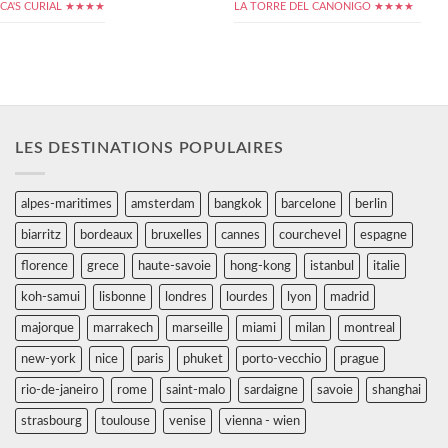
CA'S CURIAL ★★★★
LA TORRE DEL CANONIGO ★★★★
LES DESTINATIONS POPULAIRES
alpes-maritimes
amsterdam
bangkok
barcelone
berlin
biarritz
bordeaux
bruxelles
cannes
courchevel
espagne
florence
grece
haute-savoie
hong-kong
istanbul
italie
koh-samui
lisbonne
londres
lourdes
lyon
madrid
majorque
marrakech
marseille
miami
milan
montreal
new-york
nice
paris
phuket
porto-vecchio
prague
rio-de-janeiro
rome
saint-malo
sardaigne
savoie
shanghai
strasbourg
toulouse
venise
vienna - wien