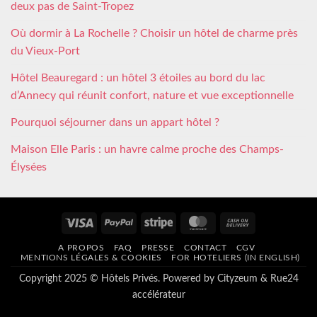
deux pas de Saint-Tropez
Où dormir à La Rochelle ? Choisir un hôtel de charme près
du Vieux-Port
Hôtel Beauregard : un hôtel 3 étoiles au bord du lac
d’Annecy qui réunit confort, nature et vue exceptionnelle
Pourquoi séjourner dans un appart hôtel ?
Maison Elle Paris : un havre calme proche des Champs-
Élysées
Visa
PayPal
Stripe
MasterCard
Cash
On
A PROPOS
FAQ
PRESSE
CONTACT
CGV
Delivery
MENTIONS LÉGALES & COOKIES
FOR HOTELIERS (IN ENGLISH)
Copyright 2025 © Hôtels Privés. Powered by
Cityzeum
&
Rue24
accélérateur