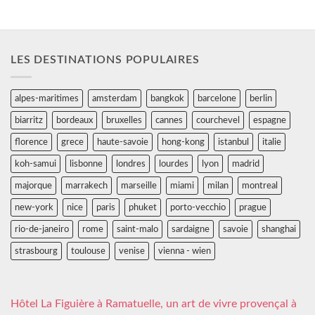
LES DESTINATIONS POPULAIRES
alpes-maritimes
amsterdam
bangkok
barcelone
berlin
biarritz
bordeaux
bruxelles
cannes
courchevel
espagne
florence
grece
haute-savoie
hong-kong
istanbul
italie
koh-samui
lisbonne
londres
lourdes
lyon
madrid
majorque
marrakech
marseille
miami
milan
montreal
new-york
nice
paris
phuket
porto-vecchio
prague
rio-de-janeiro
rome
saint-malo
sardaigne
savoie
shanghai
strasbourg
toulouse
venise
vienna - wien
Hôtel La Figuière à Ramatuelle, un art de vivre provençal à