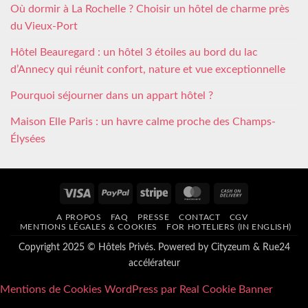
Où dormir à La Rochelle ? Choisir un hôtel de charme près
du Vieux-Port
Hôtel Beauregard : un hôtel 3 étoiles au bord du lac
d’Annecy qui réunit confort, nature et vue exceptionnelle
Pourquoi séjourner dans un appart hôtel ?
Maison Elle Paris : un havre calme proche des Champs-
Élysées
Visa
PayPal
Stripe
MasterCard
Cash
On
A PROPOS
FAQ
PRESSE
CONTACT
CGV
Delivery
MENTIONS LÉGALES & COOKIES
FOR HOTELIERS (IN ENGLISH)
Copyright 2025 © Hôtels Privés. Powered by
Cityzeum
&
Rue24
accélérateur
Mentions de Cookies WordPress par Real Cookie Banner