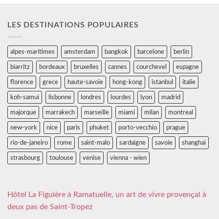
LES DESTINATIONS POPULAIRES
alpes-maritimes
amsterdam
bangkok
barcelone
berlin
biarritz
bordeaux
bruxelles
cannes
courchevel
espagne
florence
grece
haute-savoie
hong-kong
istanbul
italie
koh-samui
lisbonne
londres
lourdes
lyon
madrid
majorque
marrakech
marseille
miami
milan
montreal
new-york
nice
paris
phuket
porto-vecchio
prague
rio-de-janeiro
rome
saint-malo
sardaigne
savoie
shanghai
strasbourg
toulouse
venise
vienna - wien
Hôtel La Figuière à Ramatuelle, un art de vivre provençal à
deux pas de Saint-Tropez