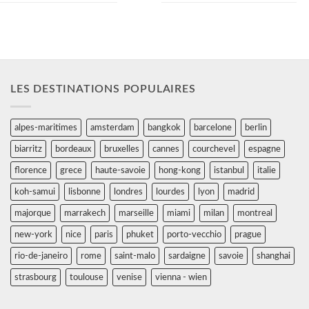
LES DESTINATIONS POPULAIRES
alpes-maritimes
amsterdam
bangkok
barcelone
berlin
biarritz
bordeaux
bruxelles
cannes
courchevel
espagne
florence
grece
haute-savoie
hong-kong
istanbul
italie
koh-samui
lisbonne
londres
lourdes
lyon
madrid
majorque
marrakech
marseille
miami
milan
montreal
new-york
nice
paris
phuket
porto-vecchio
prague
rio-de-janeiro
rome
saint-malo
sardaigne
savoie
shanghai
strasbourg
toulouse
venise
vienna - wien