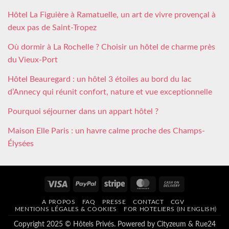
Hôtel La Figuière à Ramatuelle, un art de vivre provençal à
deux pas de Saint-Tropez
Où dormir à La Rochelle ? Choisir un hôtel de charme près
du Vieux-Port
Hôtel Beauregard : un hôtel 3 étoiles au bord du lac
d’Annecy qui réunit confort, nature et vue exceptionnelle
Pourquoi séjourner dans un appart hôtel ?
Maison Elle Paris : un havre calme proche des Champs-
Élysées
Visa
PayPal
Stripe
MasterCard
Cash
On
A PROPOS
FAQ
PRESSE
CONTACT
CGV
Delivery
MENTIONS LÉGALES & COOKIES
FOR HOTELIERS (IN ENGLISH)
Copyright 2025 © Hôtels Privés. Powered by
Cityzeum
&
Rue24