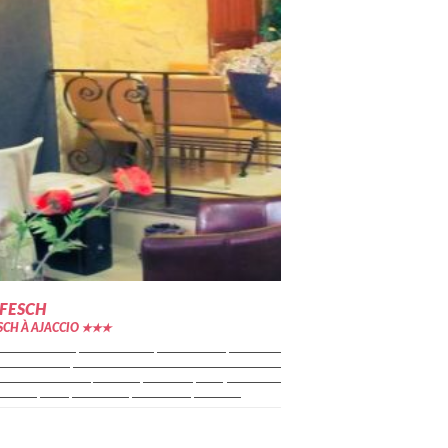
 FESCH
SCH À AJACCIO ★★★
de l'hôtel Fesch, sa situation impeccable : en plein coeur
l'établissement permet à ses clients de résider au coeur de
t de ses animations, avec la place Foch, les quais et les
s des ferries, les musées, restaurants, bars et...