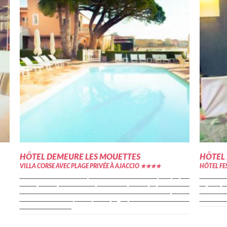
HÔTEL DEMEURE LES MOUETTES
HÔTEL
VILLA CORSE AVEC PLAGE PRIVÉE À AJACCIO ★★★★
HÔTEL FE
L'hôtel Les Mouettes bénéficie d'une situation idéale pour profiter
Gros atout 
d'un séjour à Ajaccio : sur le front de mer, l'hôtel profite du calme
d'Ajaccio, 
tout en demeurant à courte distance du centre historique. En
la ville e
contrebas de l'hôtel, une petite plage privée est directement
embarcadère
accessible. Dans le...