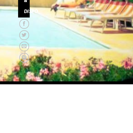
&
DISPO