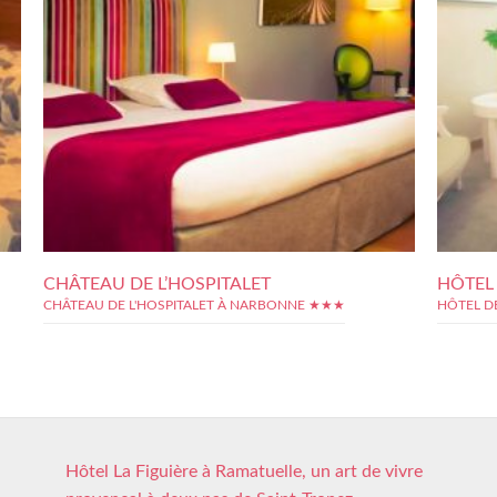
CHÂTEAU DE L’HOSPITALET
HÔTEL
CHÂTEAU DE L'HOSPITALET À NARBONNE ★★★
HÔTEL D
Hôtel La Figuière à Ramatuelle, un art de vivre