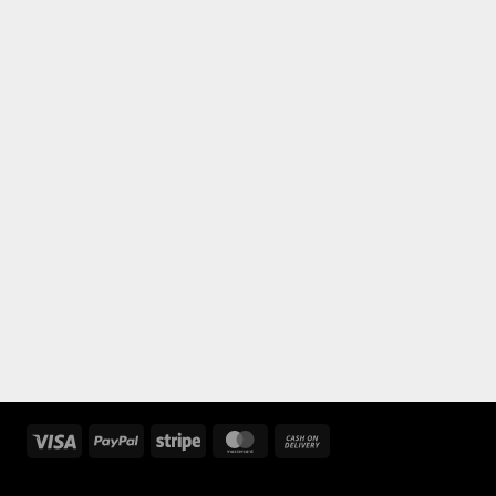
Visa
PayPal
Stripe
MasterCard
Cash
On
Delivery