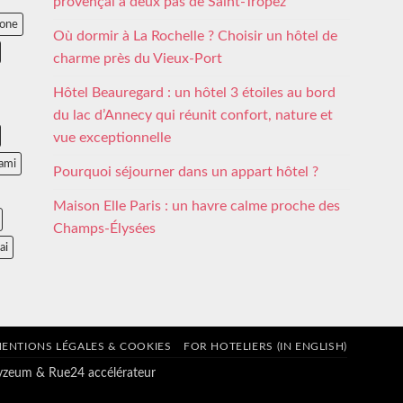
provençal à deux pas de Saint-Tropez
lone
Où dormir à La Rochelle ? Choisir un hôtel de
charme près du Vieux-Port
Hôtel Beauregard : un hôtel 3 étoiles au bord
du lac d’Annecy qui réunit confort, nature et
vue exceptionnelle
ami
Pourquoi séjourner dans un appart hôtel ?
Maison Elle Paris : un havre calme proche des
Champs-Élysées
ai
ENTIONS LÉGALES & COOKIES
FOR HOTELIERS (IN ENGLISH)
tyzeum
&
Rue24 accélérateur