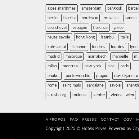
alpes-maritimes
amsterdam
bangkok
barce
berlin
biarritz
bordeaux
bruxelles
cannes
courchevel
espagne
florence
grece
haute-savoie
hong-kong
istanbul
italie
koh-samui
lisbonne
londres
lourdes
lyon
madrid
majorque
marrakech
marseille
mi
milan
montreal
new-york
nice
paris
phuket
porto-vecchio
prague
rio-de-janeiro
rome
saint-malo
sardaigne
savoie
shangh
strasbourg
toulouse
venise
vienna - wien
A PROPOS
FAQ
PRESSE
CONTACT
CGV
M
Copyright 2025 © Hôtels Privés. Powered by
Ci