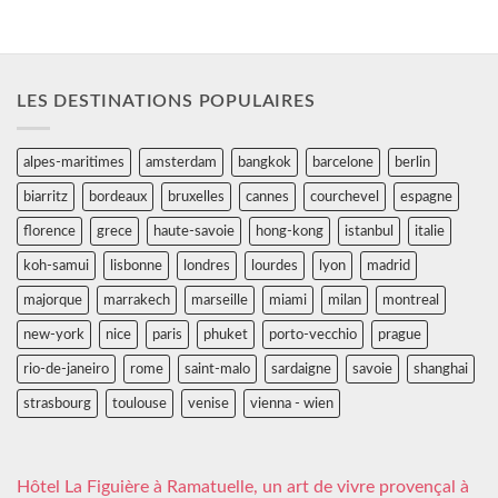
LES DESTINATIONS POPULAIRES
alpes-maritimes
amsterdam
bangkok
barcelone
berlin
biarritz
bordeaux
bruxelles
cannes
courchevel
espagne
florence
grece
haute-savoie
hong-kong
istanbul
italie
koh-samui
lisbonne
londres
lourdes
lyon
madrid
majorque
marrakech
marseille
miami
milan
montreal
new-york
nice
paris
phuket
porto-vecchio
prague
rio-de-janeiro
rome
saint-malo
sardaigne
savoie
shanghai
strasbourg
toulouse
venise
vienna - wien
Hôtel La Figuière à Ramatuelle, un art de vivre provençal à