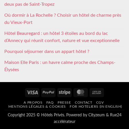
deux pas de Saint-Tropez
Où dormir à La Rochelle ? Choisir un hôtel de charme près
du Vieux-Port
Hôtel Beauregard : un hôtel 3 étoiles au bord du lac
d’Annecy qui réunit confort, nature et vue exceptionnelle
Pourquoi séjourner dans un appart hôtel ?
Maison Elle Paris : un havre calme proche des Champs-
Élysées
Visa
PayPal
Stripe
MasterCard
Cash
On
A PROPOS
FAQ
PRESSE
CONTACT
CGV
Delivery
MENTIONS LÉGALES & COOKIES
FOR HOTELIERS (IN ENGLISH)
Copyright 2025 © Hôtels Privés. Powered by
Cityzeum
&
Rue24
accélérateur