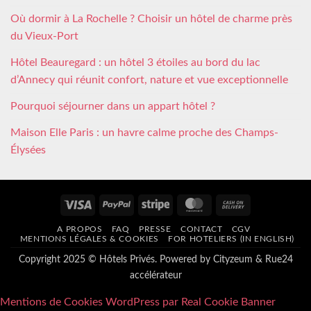
Où dormir à La Rochelle ? Choisir un hôtel de charme près
du Vieux-Port
Hôtel Beauregard : un hôtel 3 étoiles au bord du lac
d’Annecy qui réunit confort, nature et vue exceptionnelle
Pourquoi séjourner dans un appart hôtel ?
Maison Elle Paris : un havre calme proche des Champs-
Élysées
Visa
PayPal
Stripe
MasterCard
Cash
On
A PROPOS
FAQ
PRESSE
CONTACT
CGV
Delivery
MENTIONS LÉGALES & COOKIES
FOR HOTELIERS (IN ENGLISH)
Copyright 2025 © Hôtels Privés. Powered by
Cityzeum
&
Rue24
accélérateur
Mentions de Cookies WordPress par Real Cookie Banner