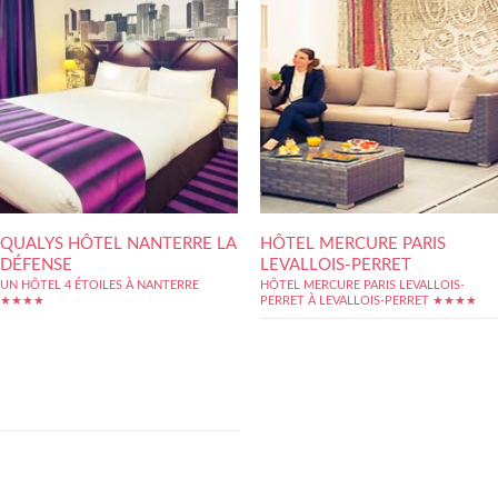
QUALYS HÔTEL NANTERRE LA
HÔTEL MERCURE PARIS
DÉFENSE
LEVALLOIS-PERRET
UN HÔTEL 4 ÉTOILES À NANTERRE
HÔTEL MERCURE PARIS LEVALLOIS-
★★★★
PERRET À LEVALLOIS-PERRET ★★★★
L?Hôtel Qualys Hotel Nanterre La Défense
est un établissement 4 étoiles qui propose
de l?hôtellerie de qualité. Les chambres sont
toutes équipées et proposent un espace
bureau bien pratique pour les clients qui
viennent séjourner ici car ils ont une réunion
dans le quartier de...