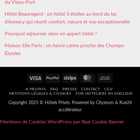
du Vieux-Port
Hôtel Beauregard : un hôtel 3 étoiles au bord du lac
d’Annecy qui réunit confort, nature et vue exceptionnelle
Pourquoi séjourner dans un appart hôtel ?
Maison Elle Paris : un havre calme proche des Champs-
Élysées
Visa
PayPal
Stripe
MasterCard
Cash
On
A PROPOS
FAQ
PRESSE
CONTACT
CGV
Delivery
MENTIONS LÉGALES & COOKIES
FOR HOTELIERS (IN ENGLISH)
Copyright 2025 © Hôtels Privés. Powered by
Cityzeum
&
Rue24
accélérateur
Mentions de Cookies WordPress par Real Cookie Banner