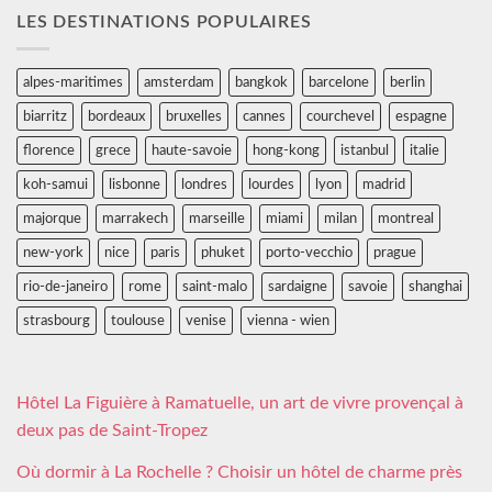
LES DESTINATIONS POPULAIRES
alpes-maritimes
amsterdam
bangkok
barcelone
berlin
biarritz
bordeaux
bruxelles
cannes
courchevel
espagne
florence
grece
haute-savoie
hong-kong
istanbul
italie
koh-samui
lisbonne
londres
lourdes
lyon
madrid
majorque
marrakech
marseille
miami
milan
montreal
new-york
nice
paris
phuket
porto-vecchio
prague
rio-de-janeiro
rome
saint-malo
sardaigne
savoie
shanghai
strasbourg
toulouse
venise
vienna - wien
Hôtel La Figuière à Ramatuelle, un art de vivre provençal à
deux pas de Saint-Tropez
Où dormir à La Rochelle ? Choisir un hôtel de charme près