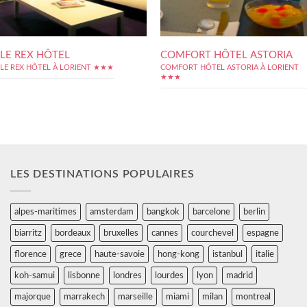
LE REX HÔTEL
COMFORT HÔTEL ASTORIA
LE REX HÔTEL À LORIENT ★★★
COMFORT HÔTEL ASTORIA À LORIENT
★★★
LES DESTINATIONS POPULAIRES
alpes-maritimes
amsterdam
bangkok
barcelone
berlin
biarritz
bordeaux
bruxelles
cannes
courchevel
espagne
florence
grece
haute-savoie
hong-kong
istanbul
italie
koh-samui
lisbonne
londres
lourdes
lyon
madrid
majorque
marrakech
marseille
miami
milan
montreal