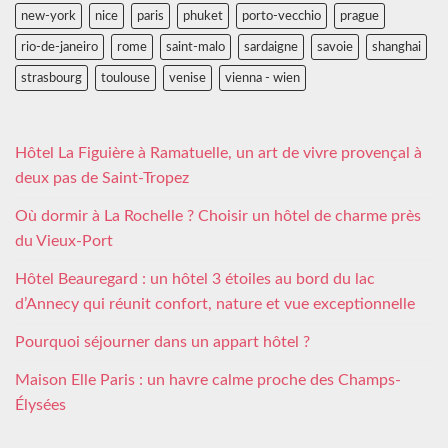
new-york
nice
paris
phuket
porto-vecchio
prague
rio-de-janeiro
rome
saint-malo
sardaigne
savoie
shanghai
strasbourg
toulouse
venise
vienna - wien
Hôtel La Figuière à Ramatuelle, un art de vivre provençal à
deux pas de Saint-Tropez
Où dormir à La Rochelle ? Choisir un hôtel de charme près
du Vieux-Port
Hôtel Beauregard : un hôtel 3 étoiles au bord du lac
d’Annecy qui réunit confort, nature et vue exceptionnelle
Pourquoi séjourner dans un appart hôtel ?
Maison Elle Paris : un havre calme proche des Champs-
Élysées