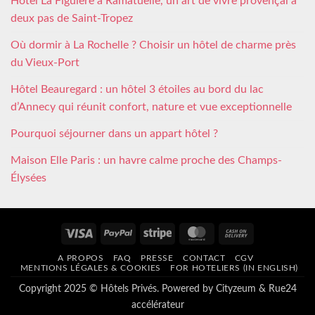
Hôtel La Figuière à Ramatuelle, un art de vivre provençal à
deux pas de Saint-Tropez
Où dormir à La Rochelle ? Choisir un hôtel de charme près
du Vieux-Port
Hôtel Beauregard : un hôtel 3 étoiles au bord du lac
d’Annecy qui réunit confort, nature et vue exceptionnelle
Pourquoi séjourner dans un appart hôtel ?
Maison Elle Paris : un havre calme proche des Champs-
Élysées
Visa
PayPal
Stripe
MasterCard
Cash
On
A PROPOS
FAQ
PRESSE
CONTACT
CGV
Delivery
MENTIONS LÉGALES & COOKIES
FOR HOTELIERS (IN ENGLISH)
Copyright 2025 © Hôtels Privés. Powered by
Cityzeum
&
Rue24
accélérateur