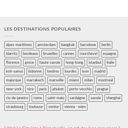
LES DESTINATIONS POPULAIRES
alpes-maritimes
amsterdam
bangkok
barcelone
berlin
biarritz
bordeaux
bruxelles
cannes
courchevel
espagne
florence
grece
haute-savoie
hong-kong
istanbul
italie
koh-samui
lisbonne
londres
lourdes
lyon
madrid
majorque
marrakech
marseille
miami
milan
montreal
new-york
nice
paris
phuket
porto-vecchio
prague
rio-de-janeiro
rome
saint-malo
sardaigne
savoie
shanghai
strasbourg
toulouse
venise
vienna - wien