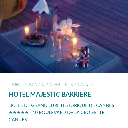
/
/
/
FRANCE
PACA
ALPES-MARITIMES
CANNES
HOTEL MAJESTIC BARRIERE
HÔTEL DE GRAND LUXE HISTORIQUE DE CANNES
★★★★★ - 10 BOULEVARD DE LA CROISETTE -
CANNES