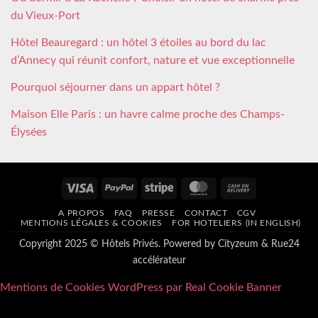
du Vieux-Port
Hôtel Beauregard : un hôtel 3 étoiles au bord du lac
d’Annecy qui réunit confort, nature et vue exceptionnelle
Pourquoi séjourner dans un appart hôtel ?
Maison Elle Paris : un havre calme proche des Champs-
Élysées
Visa
PayPal
Stripe
MasterCard
Cash
On
A PROPOS
FAQ
PRESSE
CONTACT
CGV
Delivery
MENTIONS LÉGALES & COOKIES
FOR HOTELIERS (IN ENGLISH)
Copyright 2025 © Hôtels Privés. Powered by
Cityzeum
&
Rue24
accélérateur
Mentions de Cookies WordPress par Real Cookie Banner