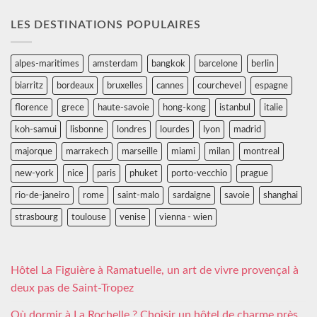
LES DESTINATIONS POPULAIRES
alpes-maritimes
amsterdam
bangkok
barcelone
berlin
biarritz
bordeaux
bruxelles
cannes
courchevel
espagne
florence
grece
haute-savoie
hong-kong
istanbul
italie
koh-samui
lisbonne
londres
lourdes
lyon
madrid
majorque
marrakech
marseille
miami
milan
montreal
new-york
nice
paris
phuket
porto-vecchio
prague
rio-de-janeiro
rome
saint-malo
sardaigne
savoie
shanghai
strasbourg
toulouse
venise
vienna - wien
Hôtel La Figuière à Ramatuelle, un art de vivre provençal à
deux pas de Saint-Tropez
Où dormir à La Rochelle ? Choisir un hôtel de charme près