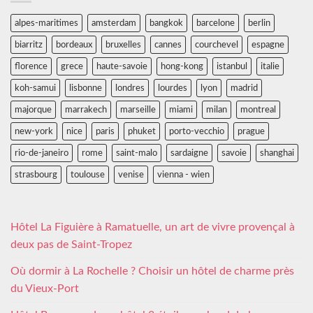
alpes-maritimes
amsterdam
bangkok
barcelone
berlin
biarritz
bordeaux
bruxelles
cannes
courchevel
espagne
florence
grece
haute-savoie
hong-kong
istanbul
italie
koh-samui
lisbonne
londres
lourdes
lyon
madrid
majorque
marrakech
marseille
miami
milan
montreal
new-york
nice
paris
phuket
porto-vecchio
prague
rio-de-janeiro
rome
saint-malo
sardaigne
savoie
shanghai
strasbourg
toulouse
venise
vienna - wien
Hôtel La Figuière à Ramatuelle, un art de vivre provençal à
deux pas de Saint-Tropez
Où dormir à La Rochelle ? Choisir un hôtel de charme près
du Vieux-Port