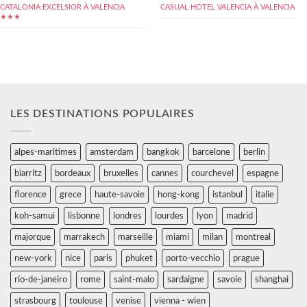
CATALONIA EXCELSIOR À VALENCIA
CASUAL HOTEL VALENCIA À VALENCIA
★★★
LES DESTINATIONS POPULAIRES
alpes-maritimes
amsterdam
bangkok
barcelone
berlin
biarritz
bordeaux
bruxelles
cannes
courchevel
espagne
florence
grece
haute-savoie
hong-kong
istanbul
italie
koh-samui
lisbonne
londres
lourdes
lyon
madrid
majorque
marrakech
marseille
miami
milan
montreal
new-york
nice
paris
phuket
porto-vecchio
prague
rio-de-janeiro
rome
saint-malo
sardaigne
savoie
shanghai
strasbourg
toulouse
venise
vienna - wien