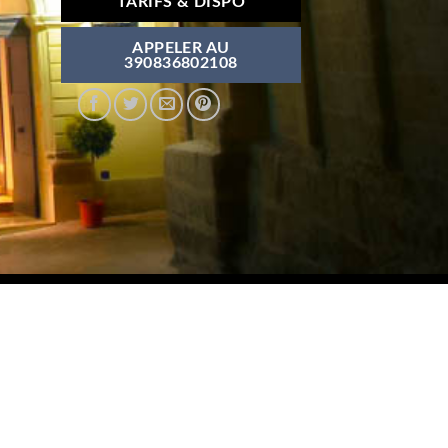
TARIFS & DISPO
APPELER AU
390836802108