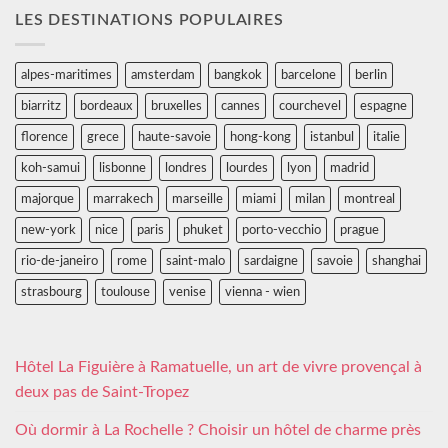
LES DESTINATIONS POPULAIRES
alpes-maritimes
amsterdam
bangkok
barcelone
berlin
biarritz
bordeaux
bruxelles
cannes
courchevel
espagne
florence
grece
haute-savoie
hong-kong
istanbul
italie
koh-samui
lisbonne
londres
lourdes
lyon
madrid
majorque
marrakech
marseille
miami
milan
montreal
new-york
nice
paris
phuket
porto-vecchio
prague
rio-de-janeiro
rome
saint-malo
sardaigne
savoie
shanghai
strasbourg
toulouse
venise
vienna - wien
Hôtel La Figuière à Ramatuelle, un art de vivre provençal à
deux pas de Saint-Tropez
Où dormir à La Rochelle ? Choisir un hôtel de charme près