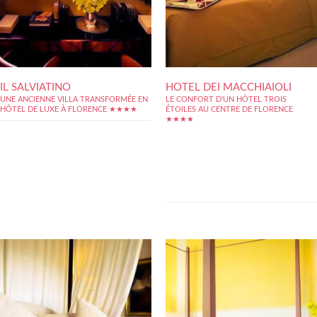
IL SALVIATINO
HOTEL DEI MACCHIAIOLI
UNE ANCIENNE VILLA TRANSFORMÉE EN
LE CONFORT D'UN HÔTEL TROIS
HÔTEL DE LUXE À FLORENCE ★★★★
ÉTOILES AU CENTRE DE FLORENCE
★★★★
Pour réaliser son rêve de découvrir les
merveilles de Florence, le touriste peut
choisir cet hôtel trois étoiles qui offre une
décoration raffinée avec de jolis rideaux et
d'élégantes moulures sur les murs. Ce style
est conforme à celui du bâtiment dans lequel
l'hôtel se...