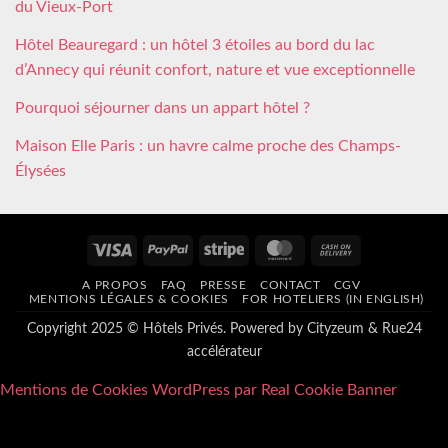
du Vieux-Port
Hôtel Beauregard : un hôtel 3 étoiles au bord du lac
d’Annecy qui réunit confort, nature et vue exceptionnelle
Pourquoi séjourner dans un appart hôtel ?
Maison Elle Paris : un havre calme proche des Champs-
Élysées
Visa
PayPal
Stripe
MasterCard
Cash
On
A PROPOS
FAQ
PRESSE
CONTACT
CGV
Delivery
MENTIONS LÉGALES & COOKIES
FOR HOTELIERS (IN ENGLISH)
Copyright 2025 © Hôtels Privés. Powered by
Cityzeum
&
Rue24
accélérateur
Mentions de Cookies WordPress par Real Cookie Banner