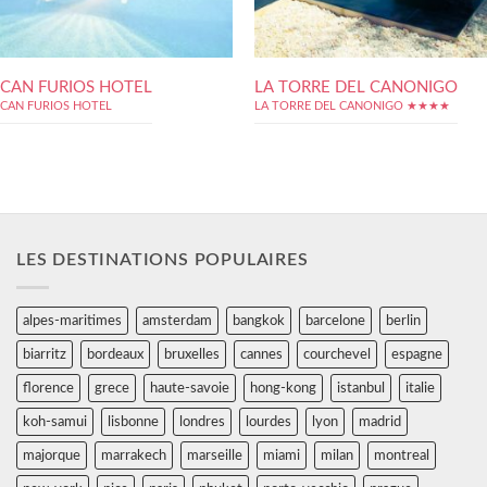
CAN FURIOS HOTEL
LA TORRE DEL CANONIGO
CAN FURIOS HOTEL
LA TORRE DEL CANONIGO ★★★★
LES DESTINATIONS POPULAIRES
alpes-maritimes
amsterdam
bangkok
barcelone
berlin
biarritz
bordeaux
bruxelles
cannes
courchevel
espagne
florence
grece
haute-savoie
hong-kong
istanbul
italie
koh-samui
lisbonne
londres
lourdes
lyon
madrid
majorque
marrakech
marseille
miami
milan
montreal