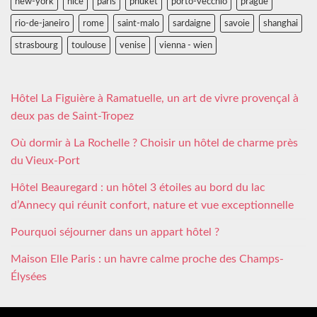
new-york
nice
paris
phuket
porto-vecchio
prague
rio-de-janeiro
rome
saint-malo
sardaigne
savoie
shanghai
strasbourg
toulouse
venise
vienna - wien
Hôtel La Figuière à Ramatuelle, un art de vivre provençal à
deux pas de Saint-Tropez
Où dormir à La Rochelle ? Choisir un hôtel de charme près
du Vieux-Port
Hôtel Beauregard : un hôtel 3 étoiles au bord du lac
d’Annecy qui réunit confort, nature et vue exceptionnelle
Pourquoi séjourner dans un appart hôtel ?
Maison Elle Paris : un havre calme proche des Champs-
Élysées