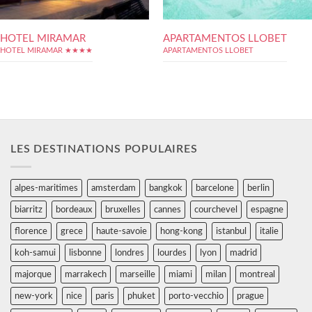
HOTEL MIRAMAR
APARTAMENTOS LLOBET
HOTEL MIRAMAR ★★★★
APARTAMENTOS LLOBET
LES DESTINATIONS POPULAIRES
alpes-maritimes
amsterdam
bangkok
barcelone
berlin
biarritz
bordeaux
bruxelles
cannes
courchevel
espagne
florence
grece
haute-savoie
hong-kong
istanbul
italie
koh-samui
lisbonne
londres
lourdes
lyon
madrid
majorque
marrakech
marseille
miami
milan
montreal
new-york
nice
paris
phuket
porto-vecchio
prague