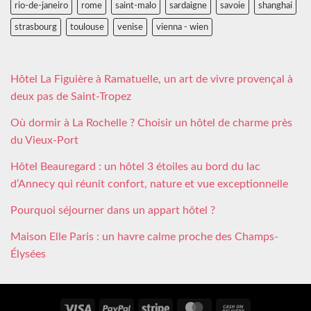
rio-de-janeiro
rome
saint-malo
sardaigne
savoie
shanghai
strasbourg
toulouse
venise
vienna - wien
Hôtel La Figuière à Ramatuelle, un art de vivre provençal à
deux pas de Saint-Tropez
Où dormir à La Rochelle ? Choisir un hôtel de charme près
du Vieux-Port
Hôtel Beauregard : un hôtel 3 étoiles au bord du lac
d’Annecy qui réunit confort, nature et vue exceptionnelle
Pourquoi séjourner dans un appart hôtel ?
Maison Elle Paris : un havre calme proche des Champs-
Élysées
Visa
PayPal
Stripe
MasterCard
Cash