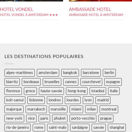
HOTEL VONDEL
AMBASSADE HOTEL
HOTEL VONDEL À AMSTERDAM ★★★
AMBASSADE HOTEL À AMSTERDAM
LES DESTINATIONS POPULAIRES
alpes-maritimes
amsterdam
bangkok
barcelone
berlin
biarritz
bordeaux
bruxelles
cannes
courchevel
espagne
florence
grece
haute-savoie
hong-kong
istanbul
italie
koh-samui
lisbonne
londres
lourdes
lyon
madrid
majorque
marrakech
marseille
miami
milan
montreal
new-york
nice
paris
phuket
porto-vecchio
prague
rio-de-janeiro
rome
saint-malo
sardaigne
savoie
shanghai