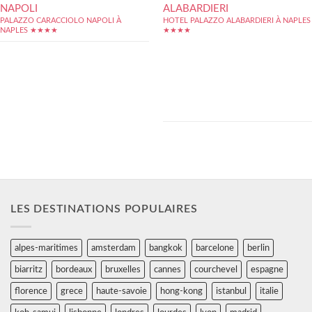
NAPOLI
ALABARDIERI
PALAZZO CARACCIOLO NAPOLI À
HOTEL PALAZZO ALABARDIERI À NAPLES
NAPLES ★★★★
★★★★
L'hôtel Palazzo Alabardieri est situé dans le
centre historique de Naples, à seulement
600 mètres de la place del Plebiscito.
L'établissement classé 4 étoiles dispose
d'une quarantaine de chambres spacieuses
et fonctionnelles comprenant un mini-bar et
un coffre-fort. Elles sont décorées avec des
moulures murales...
LES DESTINATIONS POPULAIRES
alpes-maritimes
amsterdam
bangkok
barcelone
berlin
biarritz
bordeaux
bruxelles
cannes
courchevel
espagne
florence
grece
haute-savoie
hong-kong
istanbul
italie