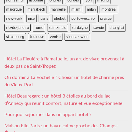
koh-samui
lisbonne
londres
lourdes
lyon
madrid
majorque
marrakech
marseille
miami
milan
montreal
new-york
nice
paris
phuket
porto-vecchio
prague
rio-de-janeiro
rome
saint-malo
sardaigne
savoie
shanghai
strasbourg
toulouse
venise
vienna - wien
Hôtel La Figuière à Ramatuelle, un art de vivre provençal à
deux pas de Saint-Tropez
Où dormir à La Rochelle ? Choisir un hôtel de charme près
du Vieux-Port
Hôtel Beauregard : un hôtel 3 étoiles au bord du lac
d’Annecy qui réunit confort, nature et vue exceptionnelle
Pourquoi séjourner dans un appart hôtel ?
Maison Elle Paris : un havre calme proche des Champs-