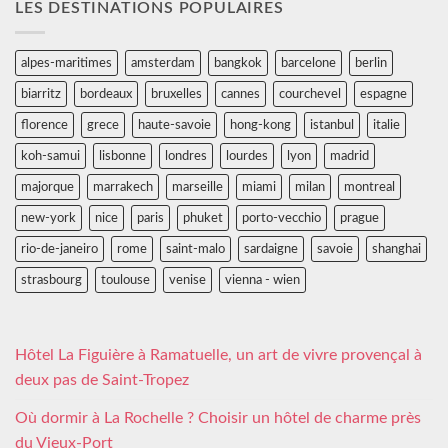
LES DESTINATIONS POPULAIRES
alpes-maritimes
amsterdam
bangkok
barcelone
berlin
biarritz
bordeaux
bruxelles
cannes
courchevel
espagne
florence
grece
haute-savoie
hong-kong
istanbul
italie
koh-samui
lisbonne
londres
lourdes
lyon
madrid
majorque
marrakech
marseille
miami
milan
montreal
new-york
nice
paris
phuket
porto-vecchio
prague
rio-de-janeiro
rome
saint-malo
sardaigne
savoie
shanghai
strasbourg
toulouse
venise
vienna - wien
Hôtel La Figuière à Ramatuelle, un art de vivre provençal à
deux pas de Saint-Tropez
Où dormir à La Rochelle ? Choisir un hôtel de charme près
du Vieux-Port