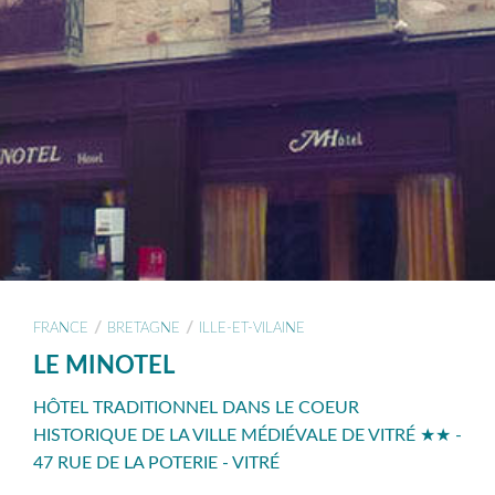
/
/
FRANCE
BRETAGNE
ILLE-ET-VILAINE
LE MINOTEL
HÔTEL TRADITIONNEL DANS LE COEUR
HISTORIQUE DE LA VILLE MÉDIÉVALE DE VITRÉ ★★ -
47 RUE DE LA POTERIE - VITRÉ