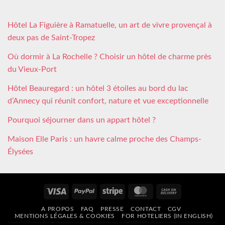
Hôtel La Figuière à Ramatuelle, un art de vivre provençal à
deux pas de Saint-Tropez
Où dormir à La Rochelle ? Choisir un hôtel de charme près
du Vieux-Port
Hôtel Beauregard : un hôtel 3 étoiles au bord du lac
d’Annecy qui réunit confort, nature et vue exceptionnelle
Pourquoi séjourner dans un appart hôtel ?
Maison Elle Paris : un havre calme proche des Champs-
Élysées
Visa
PayPal
Stripe
MasterCard
Cash
On
A PROPOS
FAQ
PRESSE
CONTACT
CGV
Delivery
MENTIONS LÉGALES & COOKIES
FOR HOTELIERS (IN ENGLISH)