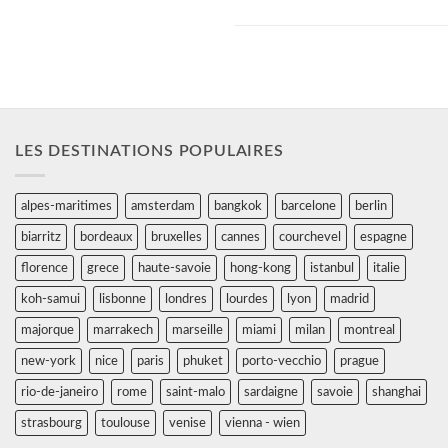
aux pieds, notre spa de 800...
LES DESTINATIONS POPULAIRES
alpes-maritimes
amsterdam
bangkok
barcelone
berlin
biarritz
bordeaux
bruxelles
cannes
courchevel
espagne
florence
grece
haute-savoie
hong-kong
istanbul
italie
koh-samui
lisbonne
londres
lourdes
lyon
madrid
majorque
marrakech
marseille
miami
milan
montreal
new-york
nice
paris
phuket
porto-vecchio
prague
rio-de-janeiro
rome
saint-malo
sardaigne
savoie
shanghai
strasbourg
toulouse
venise
vienna - wien