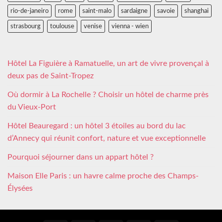
rio-de-janeiro
rome
saint-malo
sardaigne
savoie
shanghai
strasbourg
toulouse
venise
vienna - wien
Hôtel La Figuière à Ramatuelle, un art de vivre provençal à
deux pas de Saint-Tropez
Où dormir à La Rochelle ? Choisir un hôtel de charme près
du Vieux-Port
Hôtel Beauregard : un hôtel 3 étoiles au bord du lac
d’Annecy qui réunit confort, nature et vue exceptionnelle
Pourquoi séjourner dans un appart hôtel ?
Maison Elle Paris : un havre calme proche des Champs-
Élysées