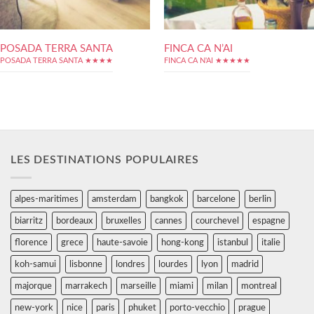
POSADA TERRA SANTA
FINCA CA N’AI
POSADA TERRA SANTA ★★★★
FINCA CA N'AI ★★★★★
LES DESTINATIONS POPULAIRES
alpes-maritimes
amsterdam
bangkok
barcelone
berlin
biarritz
bordeaux
bruxelles
cannes
courchevel
espagne
florence
grece
haute-savoie
hong-kong
istanbul
italie
koh-samui
lisbonne
londres
lourdes
lyon
madrid
majorque
marrakech
marseille
miami
milan
montreal
new-york
nice
paris
phuket
porto-vecchio
prague