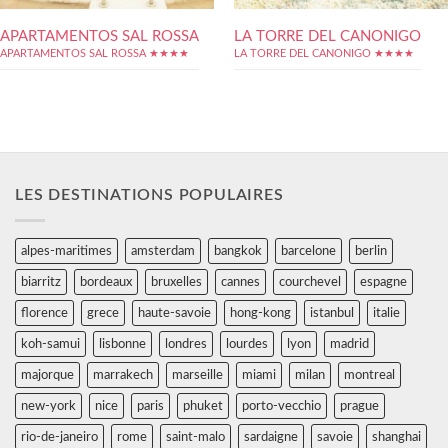
APARTAMENTOS SAL ROSSA
LA TORRE DEL CANONIGO
APARTAMENTOS SAL ROSSA ★★★★
LA TORRE DEL CANONIGO ★★★★
LES DESTINATIONS POPULAIRES
alpes-maritimes
amsterdam
bangkok
barcelone
berlin
biarritz
bordeaux
bruxelles
cannes
courchevel
espagne
florence
grece
haute-savoie
hong-kong
istanbul
italie
koh-samui
lisbonne
londres
lourdes
lyon
madrid
majorque
marrakech
marseille
miami
milan
montreal
new-york
nice
paris
phuket
porto-vecchio
prague
rio-de-janeiro
rome
saint-malo
sardaigne
savoie
shanghai