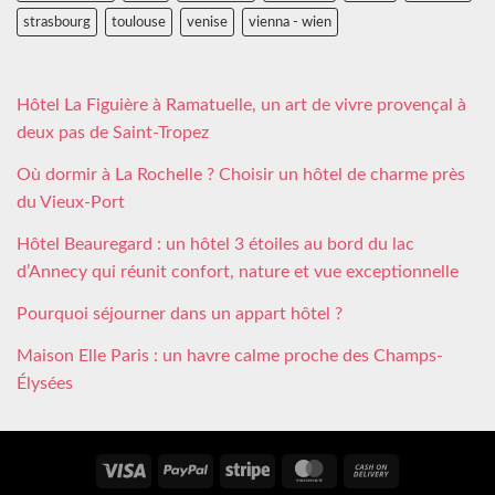
strasbourg
toulouse
venise
vienna - wien
Hôtel La Figuière à Ramatuelle, un art de vivre provençal à
deux pas de Saint-Tropez
Où dormir à La Rochelle ? Choisir un hôtel de charme près
du Vieux-Port
Hôtel Beauregard : un hôtel 3 étoiles au bord du lac
d’Annecy qui réunit confort, nature et vue exceptionnelle
Pourquoi séjourner dans un appart hôtel ?
Maison Elle Paris : un havre calme proche des Champs-
Élysées
Visa
PayPal
Stripe
MasterCard
Cash
On