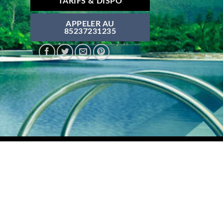
TARIFS & DISPO
APPELER AU
85237231235