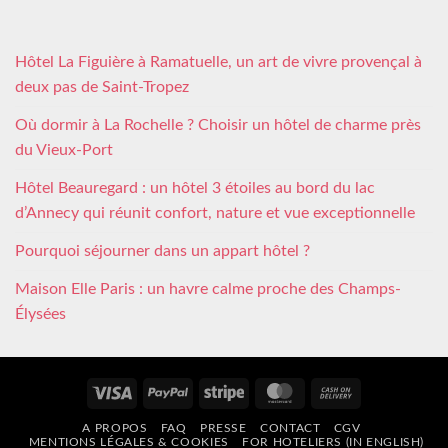
Hôtel La Figuière à Ramatuelle, un art de vivre provençal à
deux pas de Saint-Tropez
Où dormir à La Rochelle ? Choisir un hôtel de charme près
du Vieux-Port
Hôtel Beauregard : un hôtel 3 étoiles au bord du lac
d’Annecy qui réunit confort, nature et vue exceptionnelle
Pourquoi séjourner dans un appart hôtel ?
Maison Elle Paris : un havre calme proche des Champs-
Élysées
Visa
PayPal
Stripe
MasterCard
Cash
On
A PROPOS
FAQ
PRESSE
CONTACT
CGV
Delivery
MENTIONS LÉGALES & COOKIES
FOR HOTELIERS (IN ENGLISH)