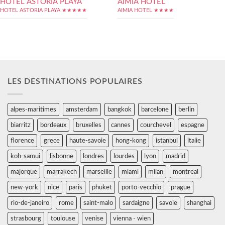
HOTEL ASTORIA PLAYA
AIMIA HOTEL
HOTEL ASTORIA PLAYA ★★★★★
AIMIA HOTEL ★★★★
LES DESTINATIONS POPULAIRES
alpes-maritimes
amsterdam
bangkok
barcelone
berlin
biarritz
bordeaux
bruxelles
cannes
courchevel
espagne
florence
grece
haute-savoie
hong-kong
istanbul
italie
koh-samui
lisbonne
londres
lourdes
lyon
madrid
majorque
marrakech
marseille
miami
milan
montreal
new-york
nice
paris
phuket
porto-vecchio
prague
rio-de-janeiro
rome
saint-malo
sardaigne
savoie
shanghai
strasbourg
toulouse
venise
vienna - wien