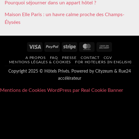
Pourquoi séjourner dans un appart hôtel ?
Maison Elle Paris : un havre calme proche des Champs-
Élysées
Visa
PayPal
Stripe
MasterCard
Cash
On
A PROPOS
FAQ
PRESSE
CONTACT
CGV
Delivery
MENTIONS LÉGALES & COOKIES
FOR HOTELIERS (IN ENGLISH)
Copyright 2025 © Hôtels Privés. Powered by
Cityzeum
&
Rue24
accélérateur
Mentions de Cookies WordPress par Real Cookie Banner