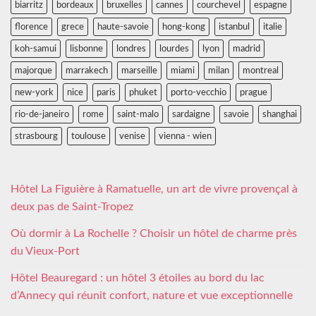
biarritz
bordeaux
bruxelles
cannes
courchevel
espagne
florence
grece
haute-savoie
hong-kong
istanbul
italie
koh-samui
lisbonne
londres
lourdes
lyon
madrid
majorque
marrakech
marseille
miami
milan
montreal
new-york
nice
paris
phuket
porto-vecchio
prague
rio-de-janeiro
rome
saint-malo
sardaigne
savoie
shanghai
strasbourg
toulouse
venise
vienna - wien
Hôtel La Figuière à Ramatuelle, un art de vivre provençal à
deux pas de Saint-Tropez
Où dormir à La Rochelle ? Choisir un hôtel de charme près
du Vieux-Port
Hôtel Beauregard : un hôtel 3 étoiles au bord du lac
d’Annecy qui réunit confort, nature et vue exceptionnelle