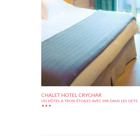
CHALET HOTEL CRYCHAR
UN HÔTEL À TROIS ÉTOILES AVEC SPA DANS LES GETS
★★★
Juché sur la montagne des Gets, Chalet Hôtel Crychar est 
idéal pour la détente et l?évasion. Une cheminée dans le 
apporte plus de chaleur à l?ambiance conviviale de l?Hôtel
plus que l?accueil y est digne des trois étoiles arborées.
infrastructures de...