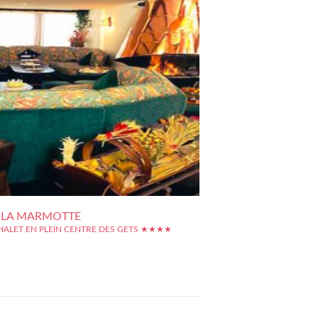
 LA MARMOTTE
HALET EN PLEIN CENTRE DES GETS ★★★★
coeur des Gets, l'hôtel La Marmotte profite d'une
impeccable pour un séjour ski. L'hôtel bénéficie de la
é des pistes et des remontées mécaniques, tout
à courte distance de tous les loisirs de la station, les
les cafés, les restos...