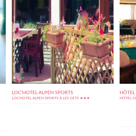
LOC’HOTEL ALPEN SPORTS
HÔTEL
LOC'HOTEL ALPEN SPORTS À LES GETS ★★★
HÔTEL C
En plein 
lieu
situation 
hall
proximit
. De
demeurant 
 Des
boutiques, 