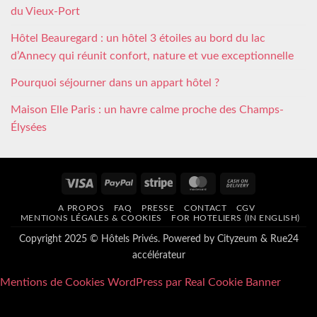
du Vieux-Port
Hôtel Beauregard : un hôtel 3 étoiles au bord du lac
d’Annecy qui réunit confort, nature et vue exceptionnelle
Pourquoi séjourner dans un appart hôtel ?
Maison Elle Paris : un havre calme proche des Champs-
Élysées
Visa
PayPal
Stripe
MasterCard
Cash
On
A PROPOS
FAQ
PRESSE
CONTACT
CGV
Delivery
MENTIONS LÉGALES & COOKIES
FOR HOTELIERS (IN ENGLISH)
Copyright 2025 © Hôtels Privés. Powered by
Cityzeum
&
Rue24
accélérateur
Mentions de Cookies WordPress par Real Cookie Banner