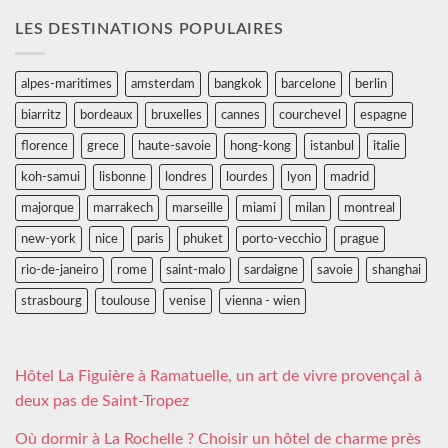
LES DESTINATIONS POPULAIRES
alpes-maritimes
amsterdam
bangkok
barcelone
berlin
biarritz
bordeaux
bruxelles
cannes
courchevel
espagne
florence
grece
haute-savoie
hong-kong
istanbul
italie
koh-samui
lisbonne
londres
lourdes
lyon
madrid
majorque
marrakech
marseille
miami
milan
montreal
new-york
nice
paris
phuket
porto-vecchio
prague
rio-de-janeiro
rome
saint-malo
sardaigne
savoie
shanghai
strasbourg
toulouse
venise
vienna - wien
Hôtel La Figuière à Ramatuelle, un art de vivre provençal à
deux pas de Saint-Tropez
Où dormir à La Rochelle ? Choisir un hôtel de charme près