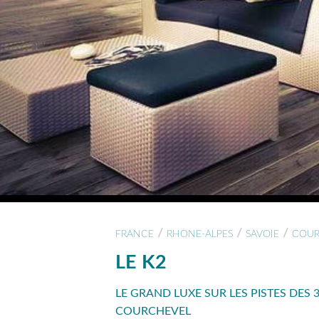
/
/
/
FRANCE
RHONE-ALPES
SAVOIE
COUR
LE K2
LE GRAND LUXE SUR LES PISTES DES 
COURCHEVEL