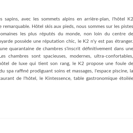
s sapins, avec les sommets alpins en arrière-plan, l'hôtel K
e remarquable. Hôtel skis aux pieds, nous sommes sur les piste
s domaines les plus réputés du monde, non loin du centre d
oyarde possède une réputation chic, le K2 n'y est pas étranger
une quarantaine de chambres s'inscrit définitivement dans un
es chambres sont spacieuses, modernes, ultra-confortables
ôtel de luxe qui tient son rang, le K2 propose une foule d
 du spa raffiné prodiguant soins et massages, l'espace piscine, l
taurant de l'hôtel, le Kintessence, table gastronomique étoilé