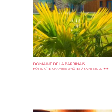
DOMAINE DE LA BARBINAIS
HÔTEL, GÎTE, CHAMBRE D'HÔTES À SAINT-MOLO ★★
Le Domaine de la Barbinais se trouve dans un parc paysage
7 000 m², dans la campagne de Saint-Malo. Le calme e
sérénité sont l'atout de cet hôtel. Présentant une décora
individualisée, toutes les chambres disposent d'une télévisi
écran plat, d'un bureau...