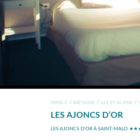
/
/
/
FRANCE
BRETAGNE
ILLE-ET-VILAINE
LES AJONCS D’OR
LES AJONCS D'OR À SAINT-MALO ★★★