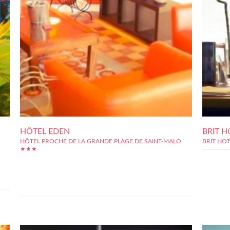
HÔTEL EDEN
BRIT H
HÔTEL PROCHE DE LA GRANDE PLAGE DE SAINT-MALO
BRIT HO
★★★
r de
t la
A deux kilomètres de la cité corsaire de Saint-Malo, l'Hôtel Eden
tion
offre à sa clientèle une vingtaine de chambres confortables et
on à
calmes. Hôtel de charme, l'Hôtel Eden permet, grâce à sa
terrasse installée dans un environnement apaisant, de jouir d'un
moment de détente durant les...