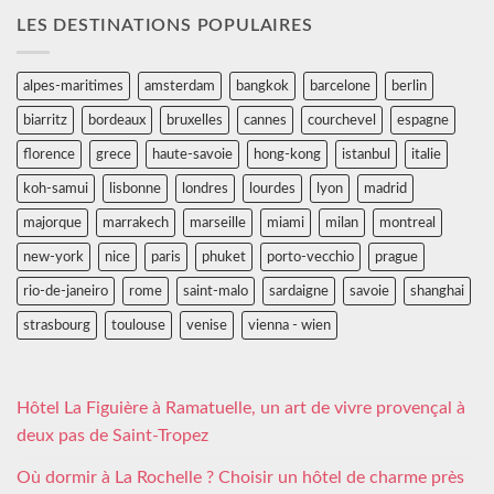
LES DESTINATIONS POPULAIRES
alpes-maritimes
amsterdam
bangkok
barcelone
berlin
biarritz
bordeaux
bruxelles
cannes
courchevel
espagne
florence
grece
haute-savoie
hong-kong
istanbul
italie
koh-samui
lisbonne
londres
lourdes
lyon
madrid
majorque
marrakech
marseille
miami
milan
montreal
new-york
nice
paris
phuket
porto-vecchio
prague
rio-de-janeiro
rome
saint-malo
sardaigne
savoie
shanghai
strasbourg
toulouse
venise
vienna - wien
Hôtel La Figuière à Ramatuelle, un art de vivre provençal à
deux pas de Saint-Tropez
Où dormir à La Rochelle ? Choisir un hôtel de charme près