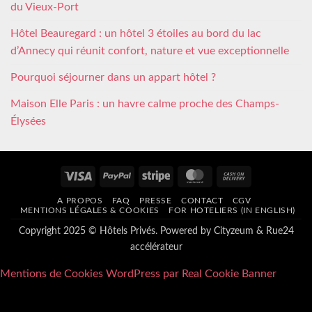
du Vieux-Port
Hôtel Beauregard : un hôtel 3 étoiles au bord du lac
d’Annecy qui réunit confort, nature et vue exceptionnelle
Pourquoi séjourner dans un appart hôtel ?
Maison Elle Paris : un havre calme proche des Champs-
Élysées
Visa
PayPal
Stripe
MasterCard
Cash
On
A PROPOS
FAQ
PRESSE
CONTACT
CGV
Delivery
MENTIONS LÉGALES & COOKIES
FOR HOTELIERS (IN ENGLISH)
Copyright 2025 © Hôtels Privés. Powered by
Cityzeum
&
Rue24
accélérateur
Mentions de Cookies WordPress par Real Cookie Banner