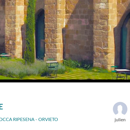
E
CCA RIPESENA - ORVIETO
julien