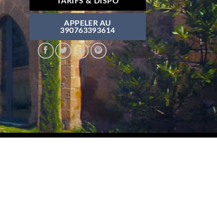
TARIFS & DISPO
APPELER AU
390763393614