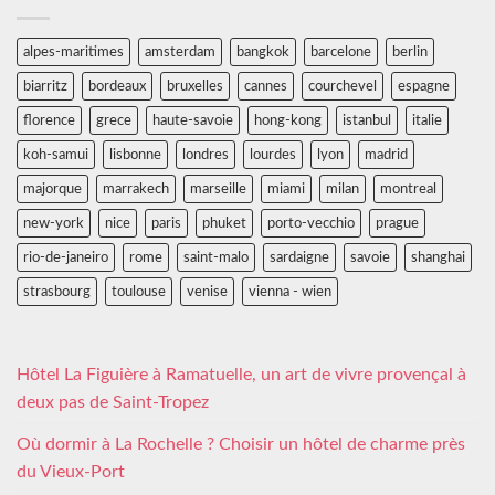
alpes-maritimes
amsterdam
bangkok
barcelone
berlin
biarritz
bordeaux
bruxelles
cannes
courchevel
espagne
florence
grece
haute-savoie
hong-kong
istanbul
italie
koh-samui
lisbonne
londres
lourdes
lyon
madrid
majorque
marrakech
marseille
miami
milan
montreal
new-york
nice
paris
phuket
porto-vecchio
prague
rio-de-janeiro
rome
saint-malo
sardaigne
savoie
shanghai
strasbourg
toulouse
venise
vienna - wien
Hôtel La Figuière à Ramatuelle, un art de vivre provençal à
deux pas de Saint-Tropez
Où dormir à La Rochelle ? Choisir un hôtel de charme près
du Vieux-Port