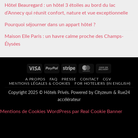
Hôtel Beauregard : un hôtel 3 étoiles au bord du lac
d’Annecy qui réunit confort, nature et vue exceptionnelle
Pourquoi séjourner dans un appart hôtel ?
Maison Elle Paris : un havre calme proche des Champs-
Élysées
Visa
PayPal
Stripe
MasterCard
Cash
On
A PROPOS
FAQ
PRESSE
CONTACT
CGV
Delivery
MENTIONS LÉGALES & COOKIES
FOR HOTELIERS (IN ENGLISH)
Copyright 2025 © Hôtels Privés. Powered by
Cityzeum
&
Rue24
accélérateur
Mentions de Cookies WordPress par Real Cookie Banner