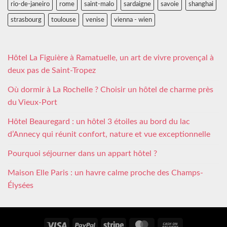
rio-de-janeiro
rome
saint-malo
sardaigne
savoie
shanghai
strasbourg
toulouse
venise
vienna - wien
Hôtel La Figuière à Ramatuelle, un art de vivre provençal à
deux pas de Saint-Tropez
Où dormir à La Rochelle ? Choisir un hôtel de charme près
du Vieux-Port
Hôtel Beauregard : un hôtel 3 étoiles au bord du lac
d’Annecy qui réunit confort, nature et vue exceptionnelle
Pourquoi séjourner dans un appart hôtel ?
Maison Elle Paris : un havre calme proche des Champs-
Élysées
Visa
PayPal
Stripe
MasterCard
Cash