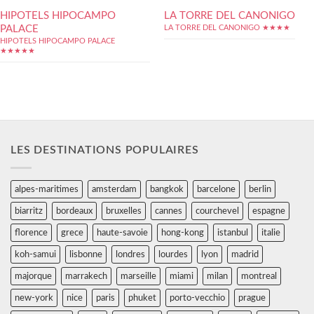
HIPOTELS HIPOCAMPO
LA TORRE DEL CANONIGO
PALACE
LA TORRE DEL CANONIGO ★★★★
HIPOTELS HIPOCAMPO PALACE
★★★★★
LES DESTINATIONS POPULAIRES
alpes-maritimes
amsterdam
bangkok
barcelone
berlin
biarritz
bordeaux
bruxelles
cannes
courchevel
espagne
florence
grece
haute-savoie
hong-kong
istanbul
italie
koh-samui
lisbonne
londres
lourdes
lyon
madrid
majorque
marrakech
marseille
miami
milan
montreal
new-york
nice
paris
phuket
porto-vecchio
prague