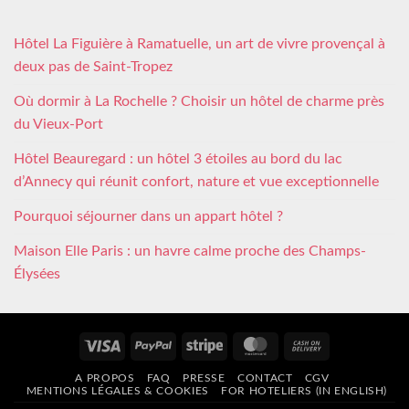
Hôtel La Figuière à Ramatuelle, un art de vivre provençal à
deux pas de Saint-Tropez
Où dormir à La Rochelle ? Choisir un hôtel de charme près
du Vieux-Port
Hôtel Beauregard : un hôtel 3 étoiles au bord du lac
d’Annecy qui réunit confort, nature et vue exceptionnelle
Pourquoi séjourner dans un appart hôtel ?
Maison Elle Paris : un havre calme proche des Champs-
Élysées
Visa
PayPal
Stripe
MasterCard
Cash
On
A PROPOS
FAQ
PRESSE
CONTACT
CGV
Delivery
MENTIONS LÉGALES & COOKIES
FOR HOTELIERS (IN ENGLISH)