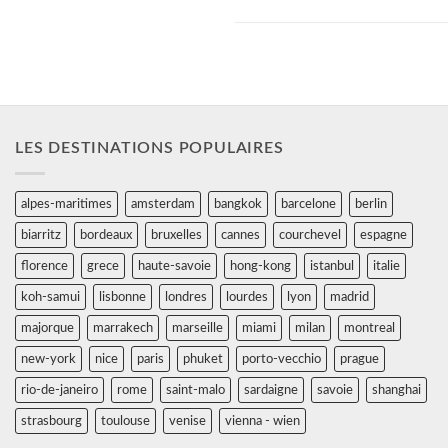
commodités...
LES DESTINATIONS POPULAIRES
alpes-maritimes
amsterdam
bangkok
barcelone
berlin
biarritz
bordeaux
bruxelles
cannes
courchevel
espagne
florence
grece
haute-savoie
hong-kong
istanbul
italie
koh-samui
lisbonne
londres
lourdes
lyon
madrid
majorque
marrakech
marseille
miami
milan
montreal
new-york
nice
paris
phuket
porto-vecchio
prague
rio-de-janeiro
rome
saint-malo
sardaigne
savoie
shanghai
strasbourg
toulouse
venise
vienna - wien