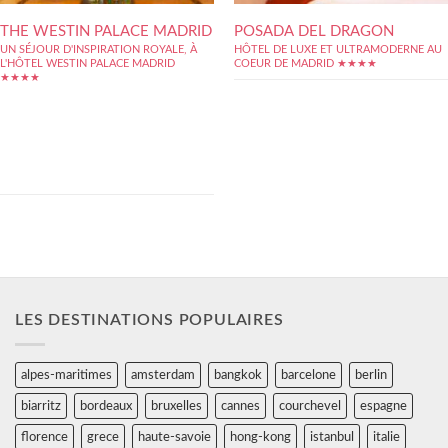
THE WESTIN PALACE MADRID
POSADA DEL DRAGON
UN SÉJOUR D'INSPIRATION ROYALE, À
HÔTEL DE LUXE ET ULTRAMODERNE AU
L'HÔTEL WESTIN PALACE MADRID
COEUR DE MADRID ★★★★
★★★★
L'hôtel Westin Palace Madrid, se trouve être
un hôtel d'exception, de part sa décoration et
son ambiance, d'inspirations royale. En effet,
vous y découvrirez entre autres, un
spectaculaire dôme en vitraux, mais aussi une
salle de remise en forme, offrant une vue
directe sur cette...
LES DESTINATIONS POPULAIRES
alpes-maritimes
amsterdam
bangkok
barcelone
berlin
biarritz
bordeaux
bruxelles
cannes
courchevel
espagne
florence
grece
haute-savoie
hong-kong
istanbul
italie