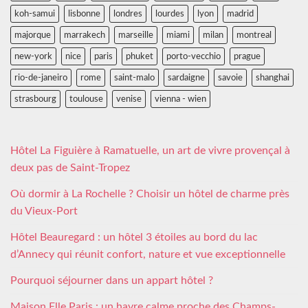
koh-samui
lisbonne
londres
lourdes
lyon
madrid
majorque
marrakech
marseille
miami
milan
montreal
new-york
nice
paris
phuket
porto-vecchio
prague
rio-de-janeiro
rome
saint-malo
sardaigne
savoie
shanghai
strasbourg
toulouse
venise
vienna - wien
Hôtel La Figuière à Ramatuelle, un art de vivre provençal à
deux pas de Saint-Tropez
Où dormir à La Rochelle ? Choisir un hôtel de charme près
du Vieux-Port
Hôtel Beauregard : un hôtel 3 étoiles au bord du lac
d’Annecy qui réunit confort, nature et vue exceptionnelle
Pourquoi séjourner dans un appart hôtel ?
Maison Elle Paris : un havre calme proche des Champs-