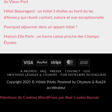
du Vieux-Port
Hôtel Beauregard : un hôtel 3 étoiles au bord du lac
d’Annecy qui réunit confort, nature et vue exceptionnelle
Pourquoi séjourner dans un appart hôtel ?
Maison Elle Paris : un havre calme proche des Champs-
Élysées
Visa
PayPal
Stripe
MasterCard
Cash
On
A PROPOS
FAQ
PRESSE
CONTACT
CGV
Delivery
MENTIONS LÉGALES & COOKIES
FOR HOTELIERS (IN ENGLISH)
Copyright 2025 © Hôtels Privés. Powered by
Cityzeum
&
Rue24
accélérateur
Mentions de Cookies WordPress par Real Cookie Banner