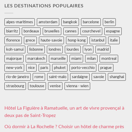
LES DESTINATIONS POPULAIRES
alpes-maritimes
amsterdam
bangkok
barcelone
berlin
biarritz
bordeaux
bruxelles
cannes
courchevel
espagne
florence
grece
haute-savoie
hong-kong
istanbul
italie
koh-samui
lisbonne
londres
lourdes
lyon
madrid
majorque
marrakech
marseille
miami
milan
montreal
new-york
nice
paris
phuket
porto-vecchio
prague
rio-de-janeiro
rome
saint-malo
sardaigne
savoie
shanghai
strasbourg
toulouse
venise
vienna - wien
Hôtel La Figuière à Ramatuelle, un art de vivre provençal à
deux pas de Saint-Tropez
Où dormir à La Rochelle ? Choisir un hôtel de charme près