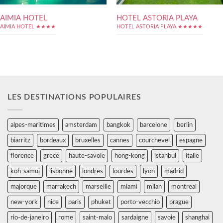
AIMIA HOTEL
HOTEL ASTORIA PLAYA
AIMIA HOTEL ★★★★
HOTEL ASTORIA PLAYA ★★★★★
LES DESTINATIONS POPULAIRES
alpes-maritimes
amsterdam
bangkok
barcelone
berlin
biarritz
bordeaux
bruxelles
cannes
courchevel
espagne
florence
grece
haute-savoie
hong-kong
istanbul
italie
koh-samui
lisbonne
londres
lourdes
lyon
madrid
majorque
marrakech
marseille
miami
milan
montreal
new-york
nice
paris
phuket
porto-vecchio
prague
rio-de-janeiro
rome
saint-malo
sardaigne
savoie
shanghai