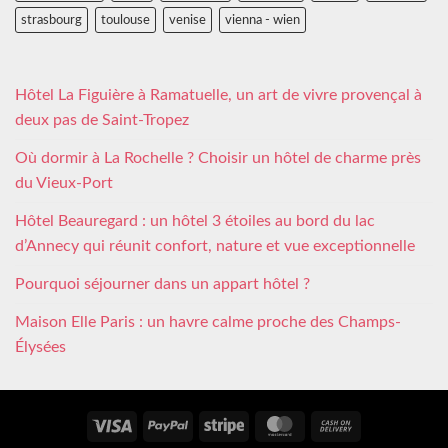
strasbourg
toulouse
venise
vienna - wien
Hôtel La Figuière à Ramatuelle, un art de vivre provençal à
deux pas de Saint-Tropez
Où dormir à La Rochelle ? Choisir un hôtel de charme près
du Vieux-Port
Hôtel Beauregard : un hôtel 3 étoiles au bord du lac
d’Annecy qui réunit confort, nature et vue exceptionnelle
Pourquoi séjourner dans un appart hôtel ?
Maison Elle Paris : un havre calme proche des Champs-
Élysées
Visa
PayPal
Stripe
MasterCard
Cash
On