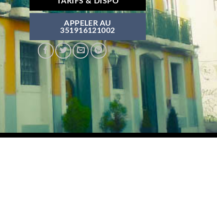
TARIFS & DISPO
APPELER AU
351916121002